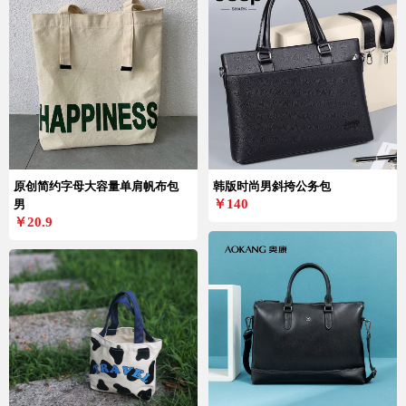
原创简约字母大容量单肩帆布包
韩版时尚男斜挎公务包
￥140
男
￥20.9