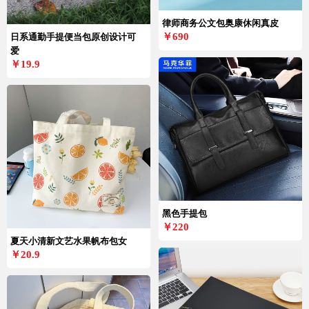
律师商务公文包奥康休闲真皮
￥690
日系通勤手提便当包原创设计可
爱
￥19.9
黑色手提包
￥220
夏天小清新文艺水果帆布包女
￥20.9