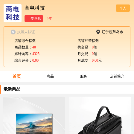
商电科技
个人
专营店
4年
执照未认证
辽宁葫芦岛市
店铺综合指数
店铺经营指数
商品数量：
40
共交易：
0
笔
累计访客：
4325
月交易：
0
笔
综合评分：
0.00
月成交：
0.00
元
首页
商品
服务
店铺简介
最新商品