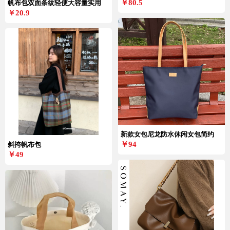
￥80.5
帆布包双面条纹轻便大容量实用
￥20.9
新款女包尼龙防水休闲女包简约
￥94
斜挎帆布包
￥49