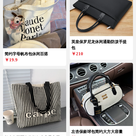
英皇保罗尼龙休闲通勤防泼手提
包
￥210
简约字母帆布包休闲百搭
￥19.9
左杏保龄球包简约大方大容量