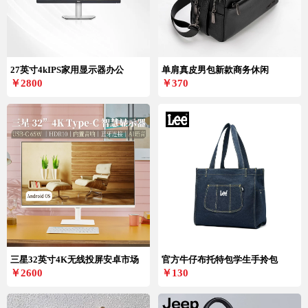
27英寸4kIPS家用显示器办公
单肩真皮男包新款商务休闲
￥2800
￥370
三星32英寸4K无线投屏安卓市场
官方牛仔布托特包学生手拎包
￥2600
￥130