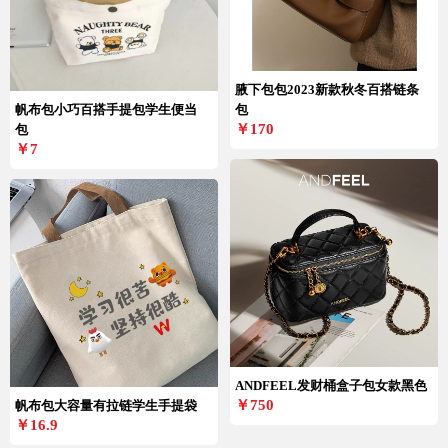
腋下包包2023新款秋冬百搭链条
帆布包小巧百搭手提包学生便当
包
￥170
包
￥7
ANDFEEL发财桶盒子包女款黑色
￥750
帆布包大容量有拉链学生手提袋
￥16.9