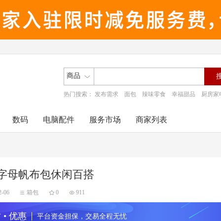
商品
热门搜索：
发布需求
面包
辣味零食
幸福甜品
厨房家
数码
电脑配件
服务市场
商家列表
字母帆布包休闲百搭
2-06
箱包
0
911
 • 优惠
平台资金担保，交易全程无忧