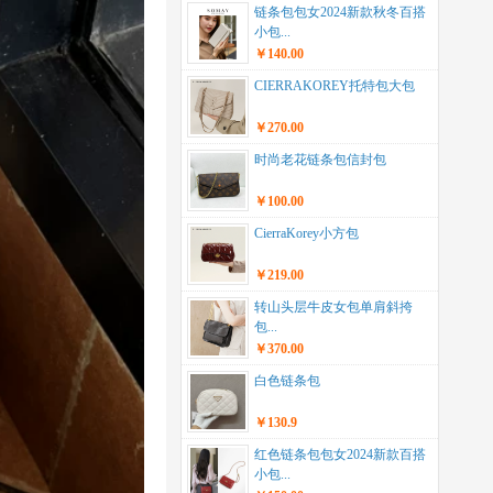
链条包包女2024新款秋冬百搭
小包...
￥140.00
CIERRAKOREY托特包大包
￥270.00
时尚老花链条包信封包
￥100.00
CierraKorey小方包
￥219.00
转山头层牛皮女包单肩斜挎
包...
￥370.00
白色链条包
￥130.9
红色链条包包女2024新款百搭
小包...