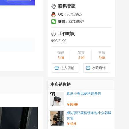
联系卖家
QQ：
357139627
微信：
357139627
工作时间
9:00-21:00
描述
发货
售后
5.00
5.00
5.00
进入店铺
收藏店铺
本店销售榜
真皮小香风菱格链条包
￥90.00
娜达丽亚菱格链条包小众韩版
女包...
￥40.9