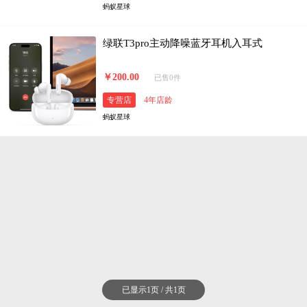
蚂蚁星球
绿联T3pro主动降噪蓝牙耳机入耳式
￥200.00
已售0件
专营店
4年店龄
蚂蚁星球
已显示1页 / 共1页