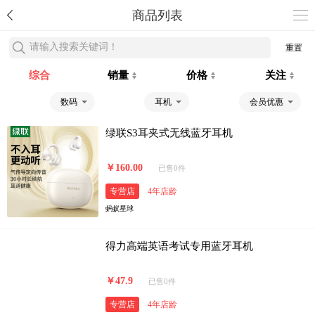
商品列表
请输入搜索关键词！
重置
综合
销量
价格
关注
数码
耳机
会员优惠
绿联S3耳夹式无线蓝牙耳机
￥160.00
已售0件
专营店
4年店龄
蚂蚁星球
得力高端英语考试专用蓝牙耳机
￥47.9
已售0件
专营店
4年店龄