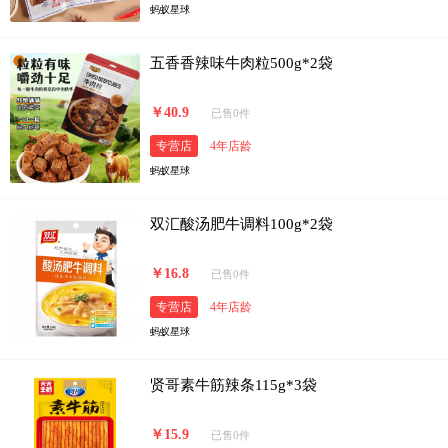
蚂蚁星球
五香香辣味牛肉粒500g*2袋
￥40.9
已售0件
专营店
4年店龄
蚂蚁星球
双汇酸汤肥牛调料100g*2袋
￥16.8
已售0件
专营店
4年店龄
蚂蚁星球
贤哥素牛筋辣条115g*3袋
￥15.9
已售0件