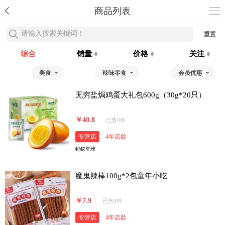
商品列表
请输入搜索关键词！
重置
综合
销量
价格
关注
美食
辣味零食
会员优惠
无穷盐焗鸡蛋大礼包600g（30g*20只）
￥40.8
已售0件
专营店
4年店龄
蚂蚁星球
魔鬼辣棒100g*2包童年小吃
￥7.9
已售0件
专营店
4年店龄