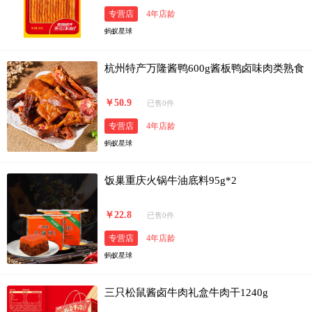
专营店
4年店龄
蚂蚁星球
杭州特产万隆酱鸭600g酱板鸭卤味肉类熟食
￥50.9
已售0件
专营店
4年店龄
蚂蚁星球
饭巢重庆火锅牛油底料95g*2
￥22.8
已售0件
专营店
4年店龄
蚂蚁星球
三只松鼠酱卤牛肉礼盒牛肉干1240g