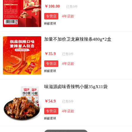
￥100.00
已售0件
专营店
4年店龄
蚂蚁星球
加量不加价卫龙麻辣辣条480g*2盒
￥35.9
已售0件
专营店
4年店龄
蚂蚁星球
味滋源卤味香辣鸭小腿35gX11袋
￥54.9
已售0件
专营店
4年店龄
蚂蚁星球