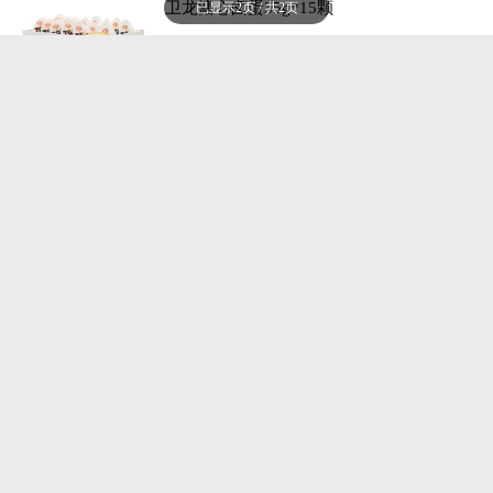
卫龙溏心卤蛋35g*15颗
已显示2页 / 共2页
￥40.9
已售0件
专营店
4年店龄
蚂蚁星球
家乐黑椒酸辣汤36X5袋正宗胡辣汤食方便
早餐
￥11.8
已售0件
专营店
4年店龄
蚂蚁星球
500g臻鲜四川重庆火锅底料超辣牛油调料
￥27.8
已售0件
专营店
4年店龄
蚂蚁星球