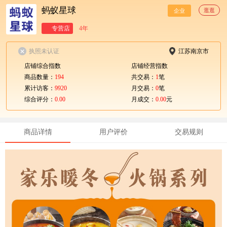
蚂蚁星球
逛逛
企业
专营店
4年
执照未认证
江苏南京市
店铺综合指数
店铺经营指数
商品数量：
194
共交易：
1
笔
累计访客：
9920
月交易：
0
笔
综合评分：
0.00
月成交：
0.00
元
商品详情
用户评价
交易规则