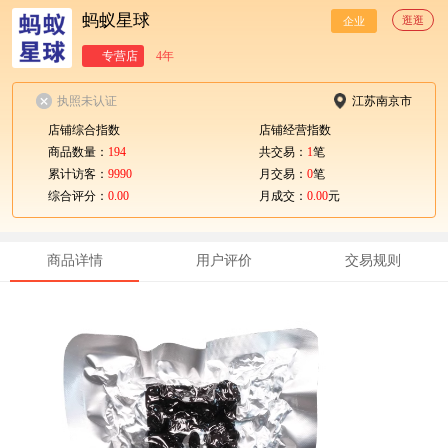
蚂蚁星球
逛逛
企业
专营店
4年
执照未认证
江苏南京市
店铺综合指数
店铺经营指数
商品数量：
194
共交易：
1
笔
累计访客：
9990
月交易：
0
笔
综合评分：
0.00
月成交：
0.00
元
商品详情
用户评价
交易规则