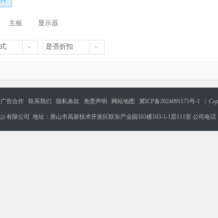
主板
显示器
式
是否折扣
广告合作
联系我们
隐私条款
免责声明
网站地图
冀ICP备2024091175号-1
| Cop
) 有限公司 地址：唐山市高新技术开发区联东产业园103楼103-1-1层111室 公司电话：17