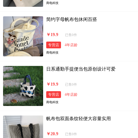
商电科技
简约字母帆布包休闲百搭
￥19.9
已售0件
专营店
4年店龄
商电科技
日系通勤手提便当包原创设计可爱
￥19.9
已售0件
专营店
4年店龄
商电科技
帆布包双面条纹轻便大容量实用
￥20.9
已售0件