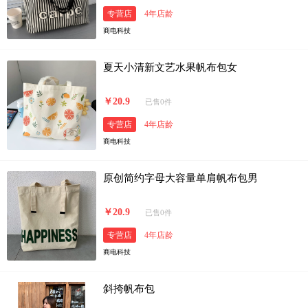
专营店
4年店龄
商电科技
夏天小清新文艺水果帆布包女
￥20.9
已售0件
专营店
4年店龄
商电科技
原创简约字母大容量单肩帆布包男
￥20.9
已售0件
专营店
4年店龄
商电科技
斜挎帆布包