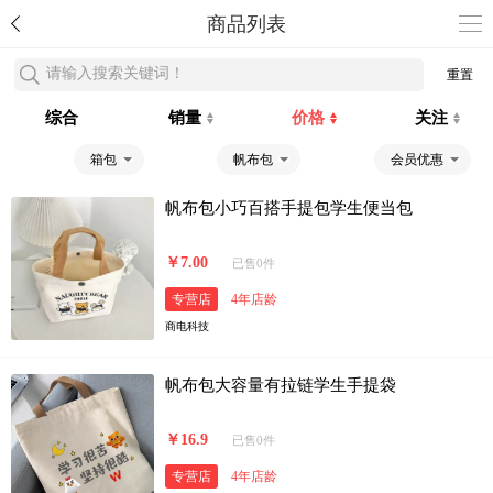
商品列表
请输入搜索关键词！
重置
综合
销量
价格
关注
箱包
帆布包
会员优惠
帆布包小巧百搭手提包学生便当包
￥7.00
已售0件
专营店
4年店龄
商电科技
帆布包大容量有拉链学生手提袋
￥16.9
已售0件
专营店
4年店龄