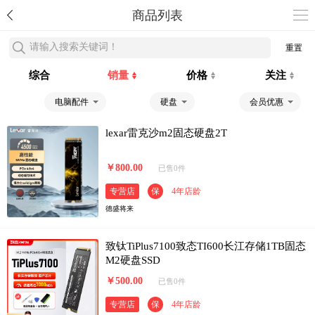
商品列表
请输入搜索关键词！
重置
综合
销量
价格
关注
电脑配件
硬盘
会员优惠
lexar雷克沙m2固态硬盘2T
￥800.00
已售0件
专营店
保
4年店龄
德盛将来
致钛TiPlus7100致态TI600长江存储1TB固态
M2硬盘SSD
￥500.00
已售0件
专营店
保
4年店龄