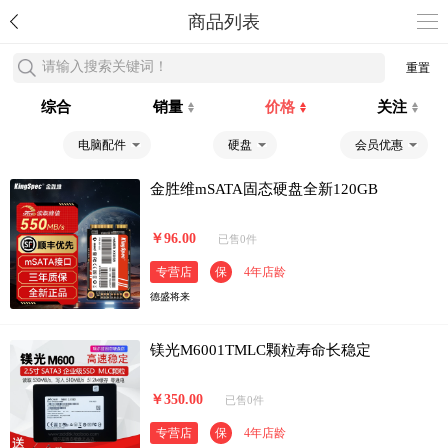
商品列表
请输入搜索关键词！
重置
综合
销量
价格
关注
电脑配件
硬盘
会员优惠
金胜维mSATA固态硬盘全新120GB
￥96.00
已售0件
专营店
保
4年店龄
德盛将来
镁光M6001TMLC颗粒寿命长稳定
￥350.00
已售0件
专营店
保
4年店龄