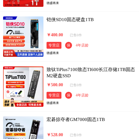
德盛将来
铠侠SD10固态硬盘1TB
￥400.00
已售0件
专营店
保
4年店龄
德盛将来
致钛TiPlus7100致态TI600长江存储1TB固态
M2硬盘SSD
￥500.00
已售0件
专营店
保
4年店龄
德盛将来
宏碁掠夺者GM7000固态1TB
￥528.00
已售0件